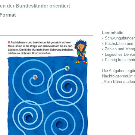
n der Bundesländer orientiert
Format
Lerninhalte
• Schwungübunge
• Buchstaben und 
• Zahlen und Men
• Logisches Denk
• Richtig konzentri
Die Aufgaben ergä
Nachfolgeprodukt m
„Mein Bärenstarke