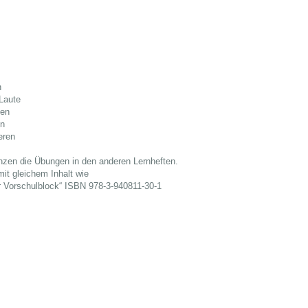
n
Laute
gen
en
eren
nzen die Übungen in den anderen Lernheften.
it gleichem Inhalt wie
r Vorschulblock“ ISBN 978-3-940811-30-1