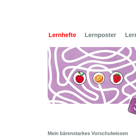
Lernhefte
Lernposter
Ler
Mein bärenstarkes Vorschulwissen